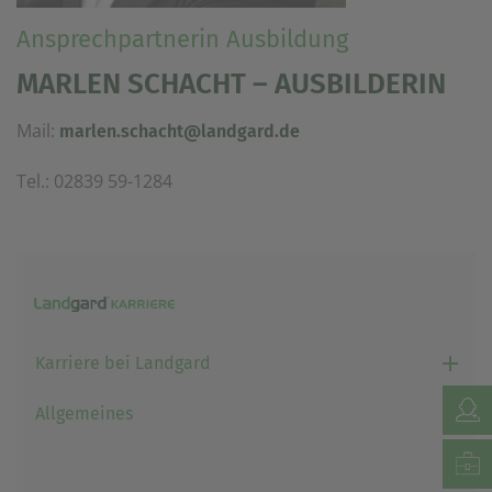
einem erneuten Besuch der Seite schnell wieder zur
Ansprechpartnerin Ausbildung
Verfügung stellen.
Marketing
MARLEN SCHACHT – AUSBILDERIN
Wir verwenden Cookies für Personalisierung, um Ihnen
Inhalte anzuzeigen, die relevanter für Sie sind. So
Mail:
marlen.schacht@landgard.de
können wir Ihnen beispielweise Angebote präsentieren,
die genau auf Ihr bisheriges Suchverhalten
zugeschnitten sind.
Tel.: 02839 59-1284
Karriere bei Landgard
Allgemeines